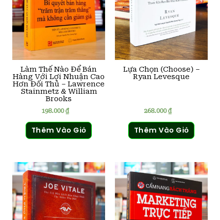
Làm Thế Nào Để Bán
Lựa Chọn (Choose) –
Hàng Với Lợi Nhuận Cao
Ryan Levesque
Hơn Đối Thủ – Lawrence
Stainmetz & William
Brooks
198.000
₫
268.000
₫
Thêm Vào Giỏ
Thêm Vào Giỏ