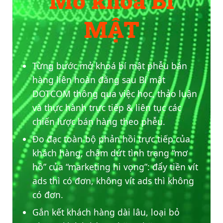
Mở khoá BÍ
MẬT
Từng bước mở khoá bí mật phễu bán
hàng liên hoàn đằng sau Bí mật
DOTCOM thông qua việc học, thảo luận
và thực hành trực tiếp & liên tục các
chiến lược bán hàng theo phễu.
Đo đạc toàn bộ phản hồi trực tiếp của
khách hàng, chấm dứt tình trạng “mơ
hồ” của “marketing hi vọng”: đẩy tiền vít
ads thì có đơn, không vít ads thì không
có đơn.
Gắn kết khách hàng dài lâu, loại bỏ