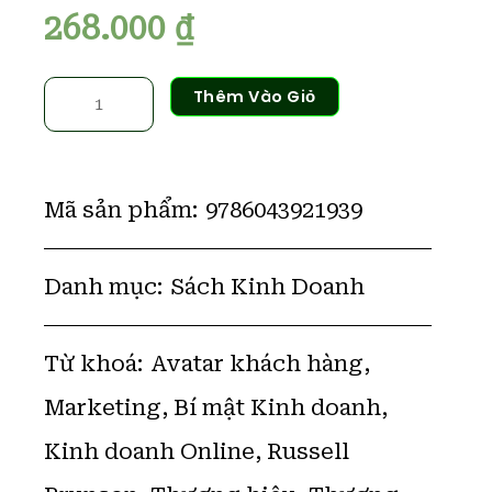
268.000
₫
Bí
Thêm Vào Giỏ
mật
CHUYÊN
GIA
-
Russell
Brunson
số
Mã sản phẩm:
9786043921939
lượng
Danh mục:
Sách Kinh Doanh
Từ khoá:
Avatar khách hàng
,
Marketing
,
Bí mật Kinh doanh
,
Kinh doanh Online
,
Russell