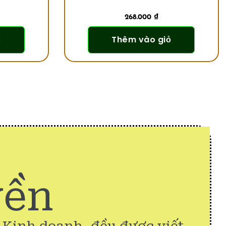
268.000
₫
ỏ
Thêm vào giỏ
yền