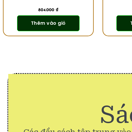
804.000
₫
Thêm vào giỏ
Sá