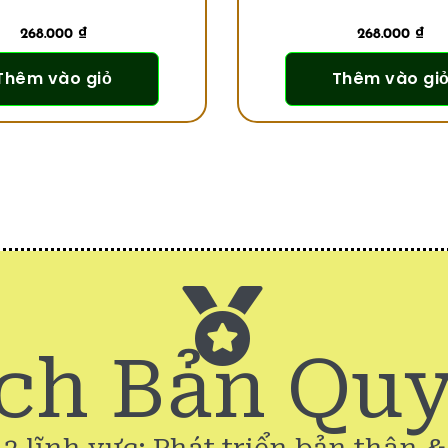
268.000
₫
268.000
₫
Thêm vào giỏ
Thêm vào gi
ch Bản Qu