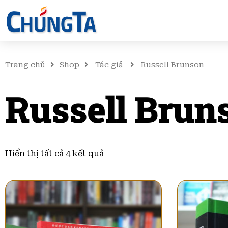
Trang chủ
Shop
Tác giả
Russell Brunson
Russell Brun
Đã
sắp
Hiển thị tất cả 4 kết quả
xếp
theo
mới
nhất