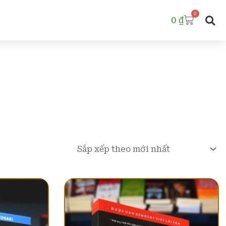
0
Cart
0
₫