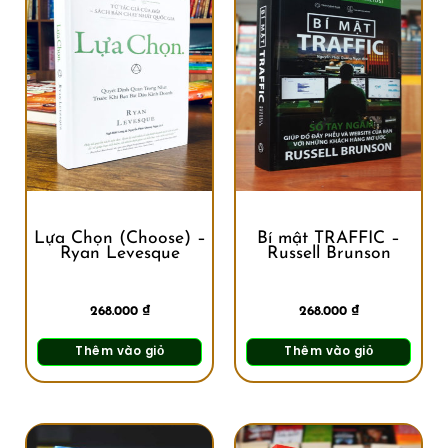
Lựa Chọn (Choose) –
Bí mật TRAFFIC –
Ryan Levesque
Russell Brunson
268.000
₫
268.000
₫
Thêm vào giỏ
Thêm vào giỏ