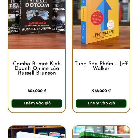
Combo Bí mật Kinh
Tung Sản Phẩm – Jeff
Doanh Online của
Walker
Russell Brunson
804.000
₫
268.000
₫
Thêm vào giỏ
Thêm vào giỏ