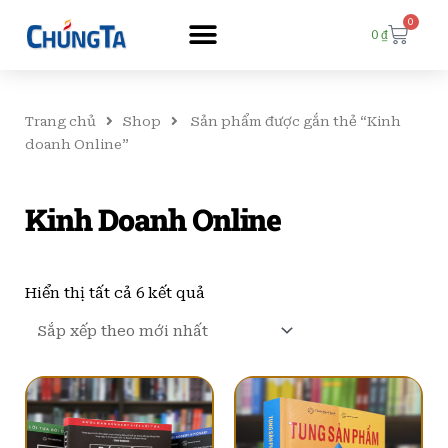
0
Cart
0
₫
Trang chủ
Shop
Sản phẩm được gắn thẻ “Kinh
doanh Online”
Kinh Doanh Online
Đã
sắp
Hiển thị tất cả 6 kết quả
xếp
theo
mới
nhất