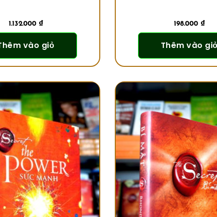
1.132.000
₫
198.000
₫
Thêm vào giỏ
Thêm vào gi