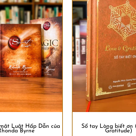
mật Luật Hấp Dẫn của
Sổ tay Lòng biết ơn
Rhonda Byrne
Gratitude)