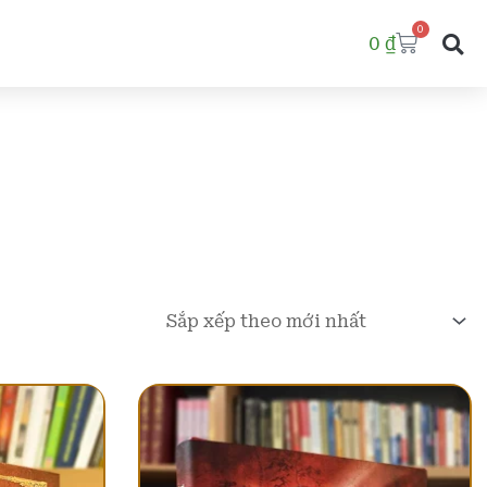
0
Cart
0
₫