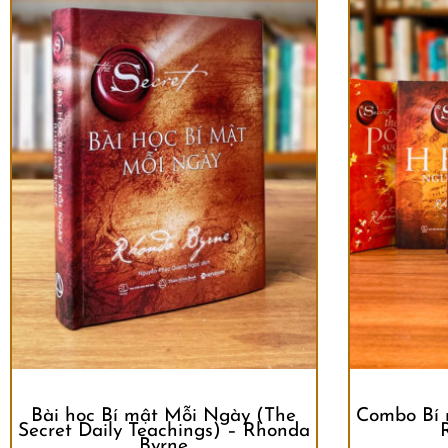
Bài học Bí mật Mỗi Ngày (The
Combo Bí 
Secret Daily Teachings) – Rhonda
Byrne