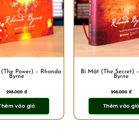
(The Power) – Rhonda
Bí Mật (The Secret) 
Byrne
Byrne
298.000
₫
298.000
₫
Thêm vào giỏ
Thêm vào gi