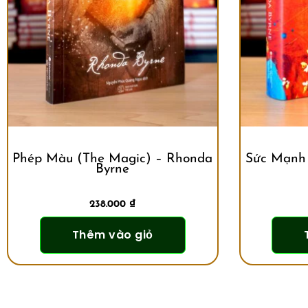
Phép Màu (The Magic) – Rhonda
Sức Mạnh 
Byrne
238.000
₫
Thêm vào giỏ