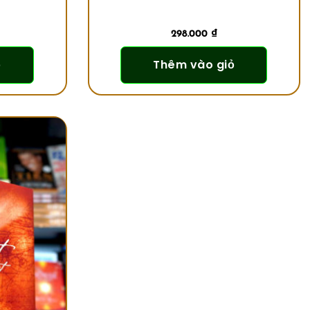
298.000
₫
ỏ
Thêm vào giỏ