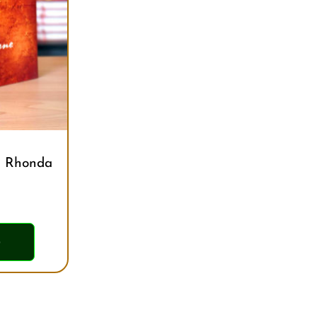
– Rhonda
ỏ