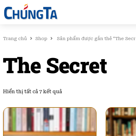
Trang chủ
Shop
Sản phẩm được gắn thẻ “The Secr
The Secret
Đã
sắp
Hiển thị tất cả 7 kết quả
xếp
theo
mới
nhất