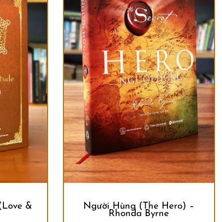
 (Love &
Người Hùng (The Hero) –
Rhonda Byrne