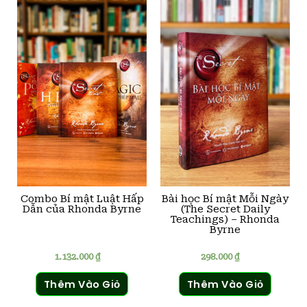
Combo Bí mật Luật Hấp
Bài học Bí mật Mỗi Ngày
Dẫn của Rhonda Byrne
(The Secret Daily
Teachings) – Rhonda
Byrne
1.132.000
₫
298.000
₫
Thêm Vào Giỏ
Thêm Vào Giỏ