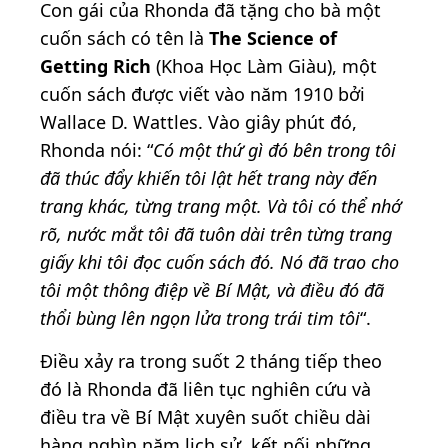
Con gái của Rhonda đã tặng cho bà một
cuốn sách có tên là
The Science of
Getting Rich
(Khoa Học Làm Giàu), một
cuốn sách được viết vào năm 1910 bởi
Wallace D. Wattles. Vào giây phút đó,
Rhonda nói: “
Có một thứ gì đó bên trong tôi
đã thúc đẩy khiến tôi lật hết trang này đến
trang khác, từng trang một. Và tôi có thể nhớ
rõ, nước mắt tôi đã tuôn dài trên từng trang
giấy khi tôi đọc cuốn sách đó. Nó đã trao cho
tôi một thông điệp về Bí Mật, và điều đó đã
thổi bùng lên ngọn lửa trong trái tim tôi
“.
Điều xảy ra trong suốt 2 tháng tiếp theo
đó là Rhonda đã liên tục nghiên cứu và
điều tra về Bí Mật xuyên suốt chiều dài
hàng nghìn năm lịch sử, kết nối những