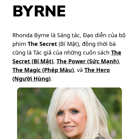
BYRNE
Rhonda Byrne là Sáng tác, Đạo diễn của bộ
phim
The Secret
(Bí Mật), đồng thời bà
cũng là Tác giả của những cuốn sách
The
Secret (Bí Mật)
,
The Power (Sức Mạnh)
,
The Magic (Phép Màu)
, và
The Hero
(Người Hùng)
.