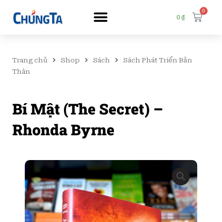
0
Cart
0
₫
Trang chủ
Shop
Sách
Sách Phát Triển Bản
Thân
Bí Mật (The Secret) –
Rhonda Byrne