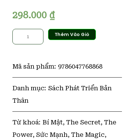
298.000
₫
Bí
Thêm Vào Giỏ
Mật
(The
Secret)
-
Rhonda
Byrne
số
Mã sản phẩm:
9786047768868
lượng
Danh mục:
Sách Phát Triển Bản
Thân
Từ khoá:
Bí Mật
,
The Secret
,
The
Power
,
Sức Mạnh
,
The Magic
,