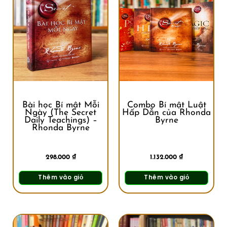
Bài học Bí mật Mỗi
Combo Bí mật Luật
Ngày (The Secret
Hấp Dẫn của Rhonda
Daily Teachings) –
Byrne
Rhonda Byrne
298.000
₫
1.132.000
₫
Thêm vào giỏ
Thêm vào giỏ