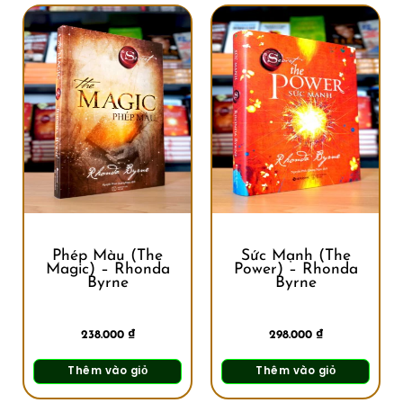
Phép Màu (The
Sức Mạnh (The
Magic) – Rhonda
Power) – Rhonda
Byrne
Byrne
238.000
₫
298.000
₫
Thêm vào giỏ
Thêm vào giỏ