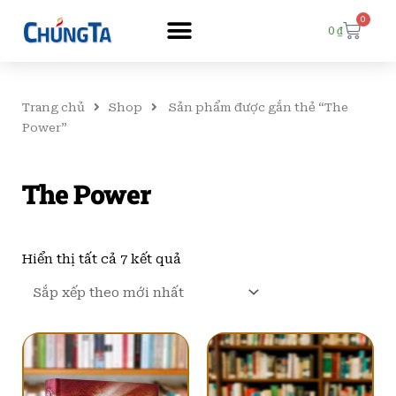
0
Cart
0
₫
Trang chủ
Shop
Sản phẩm được gắn thẻ “The
Power”
The Power
Đã
sắp
Hiển thị tất cả 7 kết quả
xếp
theo
mới
nhất