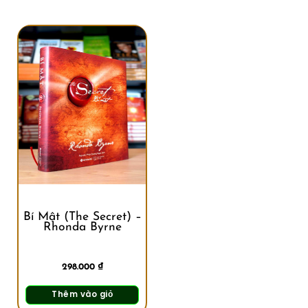
Bí Mật (The Secret) –
Rhonda Byrne
298.000
₫
Thêm vào giỏ