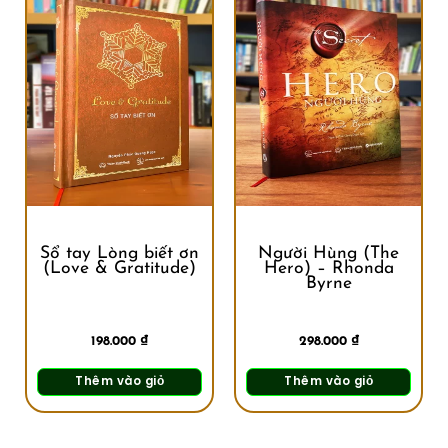
Sổ tay Lòng biết ơn
Người Hùng (The
(Love & Gratitude)
Hero) – Rhonda
Byrne
198.000
₫
298.000
₫
Thêm vào giỏ
Thêm vào giỏ