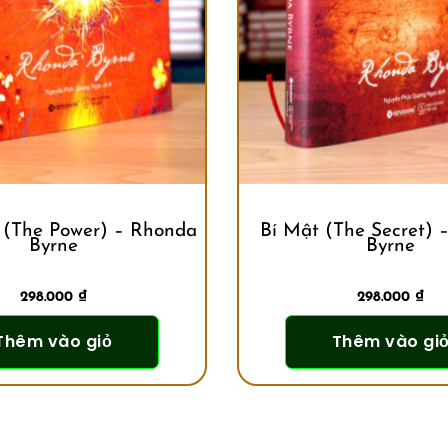
(The Power) – Rhonda
Bí Mật (The Secret) 
Byrne
Byrne
298.000
₫
298.000
₫
Thêm vào giỏ
Thêm vào gi