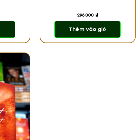
298.000
₫
ỏ
Thêm vào giỏ