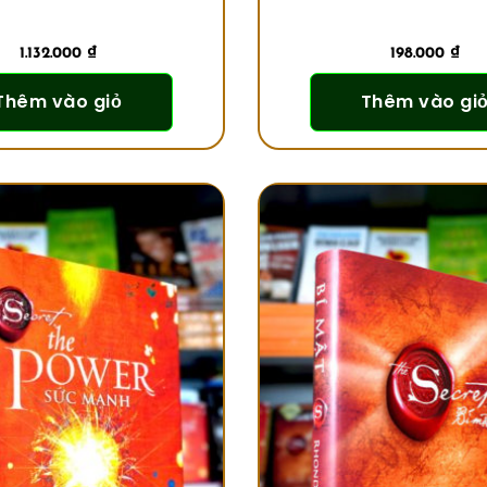
1.132.000
₫
198.000
₫
Thêm vào giỏ
Thêm vào gi