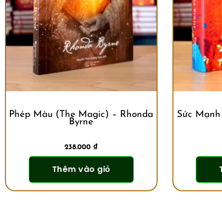
Phép Màu (The Magic) – Rhonda
Sức Mạnh 
Byrne
238.000
₫
Thêm vào giỏ