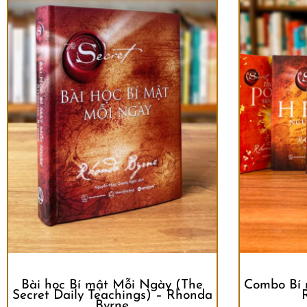
Bài học Bí mật Mỗi Ngày (The
Combo Bí 
Secret Daily Teachings) – Rhonda
Byrne