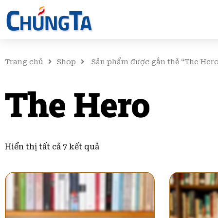
Trang chủ
Shop
Sản phẩm được gắn thẻ “The Her
The Hero
Đã
sắp
Hiển thị tất cả 7 kết quả
xếp
theo
mới
nhất