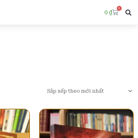
0
Cart
0
₫