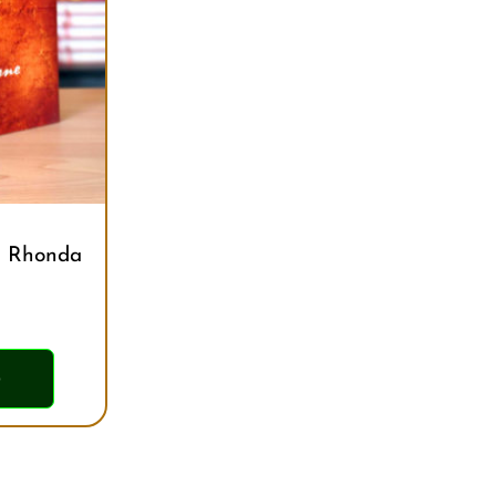
– Rhonda
ỏ