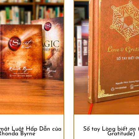
mật Luật Hấp Dẫn của
Sổ tay Lòng biết ơn
Rhonda Byrne
Gratitude)