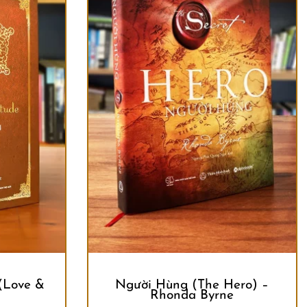
 (Love &
Người Hùng (The Hero) –
Rhonda Byrne